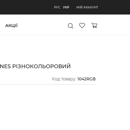
УКР
МІЙ АККАУНТ
РУС
УКР
АКЦІЇ
INES РІЗНОКОЛЬОРОВИЙ
Код товару:
1042RGB