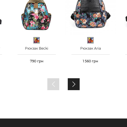
ьоровий
Різнокольоровий
Різнокольоровий
y
Рюкзак Becki
Рюкзак Aria
Ціна
790 грн
Ціна
1 560 грн