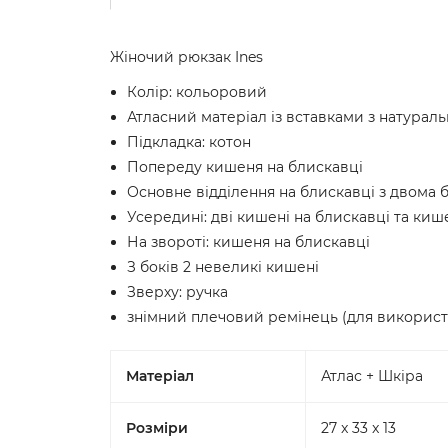
Жіночий рюкзак Ines
Колір: кольоровий
Атласний матеріал із вставками з натураль
Підкладка: котон
Попереду кишеня на блискавці
Основне відділення на блискавці з двома 
Усередині: дві кишені на блискавці та киш
На звороті: кишеня на блискавці
З боків 2 невеликі кишені
Зверху: ручка
знімний плечовий ремінець (для використ
Матеріал
Атлас + Шкіра
Розміри
27 x 33 x 13