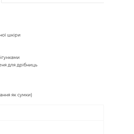
ної шкіри
бігунками
еня для дрібниць
ання як сумки)