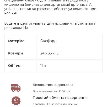
спеціальну кишеню для планшета та додаткову
кишеню на блискавці для організації дрібниць. А
ущільнена спинка рюкзака забезпечує комфорт при
носінні.
Будьте в центрі уваги з цим яскравим та стильним
рюкзаком Idea.
Матеріал
Оксфорд
Розміри
24 x 33 x 15
Об `єм
11 л
Безкоштовна доставка
При замовленні від 3000 грн
Простий обмін та повернення
протягом 14 днів після замовлення