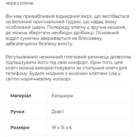
через плече.
Він має привабливий відкидний верх, що застібається
на великий оригінальний гудзик, що надає йому
особливий шарм. Попереду клатчу є зручна кишеня,
де можна зберігати необхідні дрібниці. Основний
відділ сумочки закривається на блискавку,
забезпечуючи безпеку вмісту.
Регульований незнімний плечовий ремінець дозволяє
підлаштувати його під свій комфорт. Крім того, цей
клатч можна використовувати як стильний клатч для
телефону. Будьте модною з жіночим клатчем Lisa у
світло-коричневому кольорі.
Матеріал
Екошкіра
Ручки
Довгі
Розміри
19 x 15 x 6