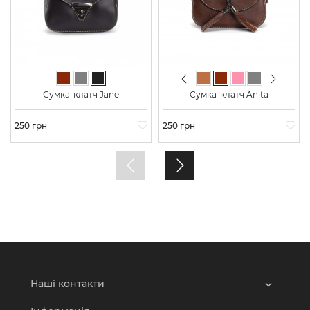
Previous
Next
Коричневий
Сірий
Чорний
Світло-коричневий
Коричневий
Світло-рожевий
Сірий
Чорний
Сумка-клатч Jane
Сумка-клатч Anita
Ціна
250 грн
Ціна
250 грн
Наші контакти