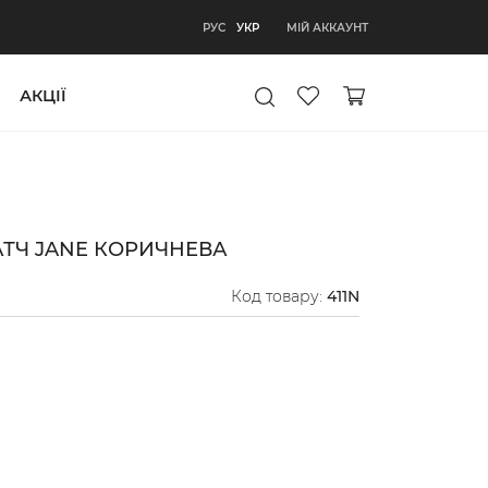
УКР
МІЙ АККАУНТ
РУС
УКР
АКЦІЇ
ТЧ JANE КОРИЧНЕВА
Код товару:
411N