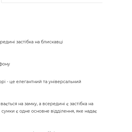
редині застібка на блискавці
ефону
орі - це елегантний та універсальний
ється на замку, а всередині є застібка на
 сумки є одне основне відділення, яке надає