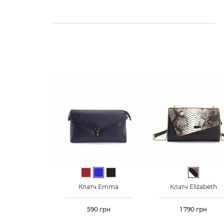
Бордовий
Синій
Чорний
Чорно-бі
Клатч Emma
Клатч Elizabeth
Ціна
590 грн
Ціна
1 790 грн