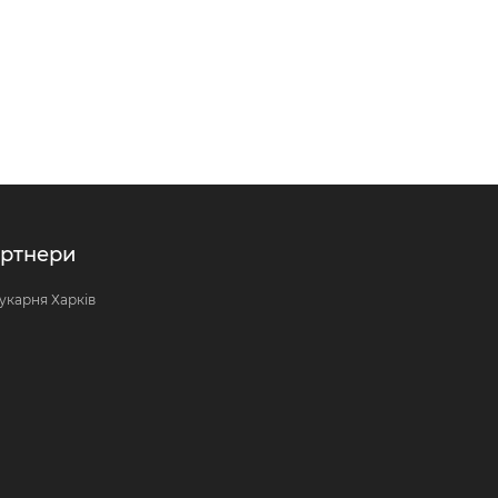
ртнери
укарня Харків