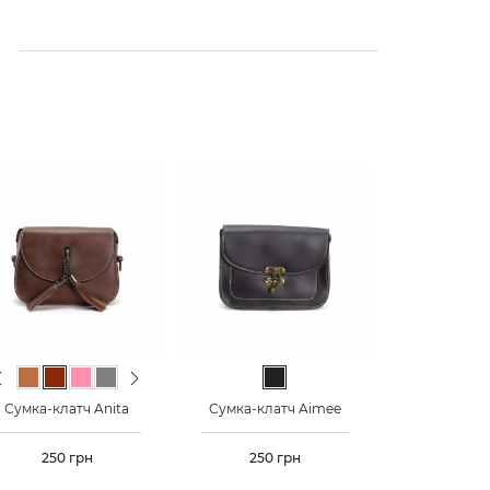
evious
Next
й
Світло-коричневий
Коричневий
Світло-рожевий
Сірий
Чорний
Чорний
Кори
Сумка-клатч Anita
Сумка-клатч Aimee
Сумка-клат
Ціна
250 грн
Ціна
250 грн
Ціна
290 