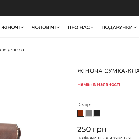
ЖІНОЧІ
ЧОЛОВІЧІ
ПРО НАС
ПОДАРУНКИ
ne коричнева
ЖІНОЧА СУМКА-КЛА
Немає в наявності
Колір:
Коричневий
Сірий
Чорний
250 грн
Повідомити, коли з'явиться: