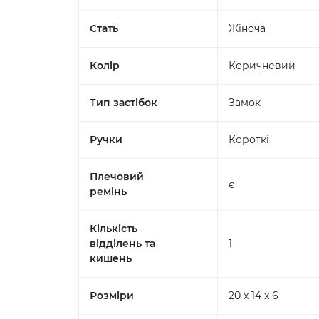
Стать
Жіноча
Колір
Коричневий
Тип застібок
Замок
Ручки
Короткі
Плечовий
є
ремінь
Кількість
відділень та
1
кишень
Розміри
20 x 14 x 6