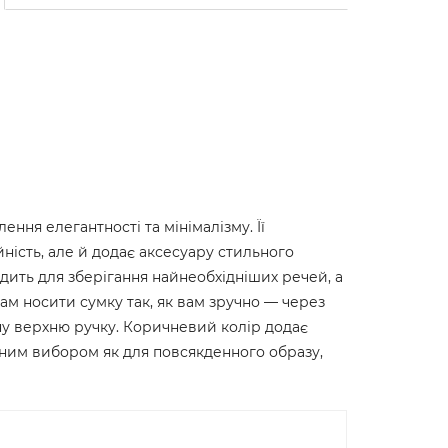
ення елегантності та мінімалізму. Її
ність, але й додає аксесуару стильного
одить для зберігання найнеобхідніших речей, а
м носити сумку так, як вам зручно — через
ну верхню ручку. Коричневий колір додає
льним вибором як для повсякденного образу,