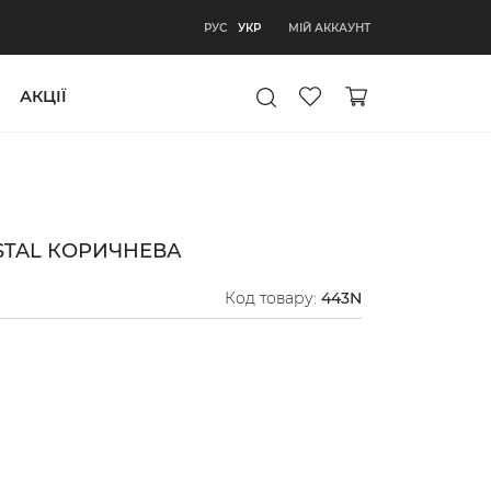
УКР
МІЙ АККАУНТ
РУС
УКР
АКЦІЇ
STAL КОРИЧНЕВА
Код товару:
443N