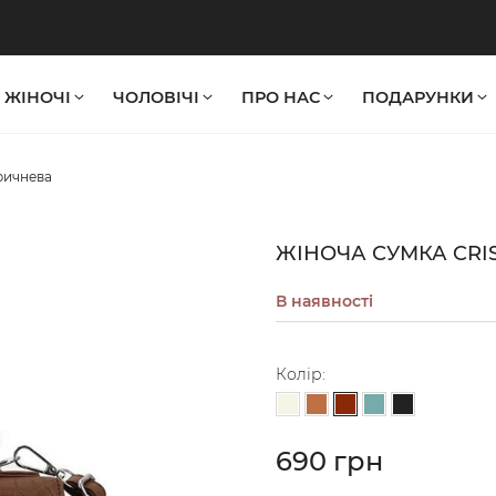
ЖІНОЧІ
ЧОЛОВІЧІ
ПРО НАС
ПОДАРУНКИ
оричнева
ЖІНОЧА СУМКА CRI
В наявності
Колір:
Коричневий
Молочний
Світло-коричневий
Сіро-блакитний
Чорний
690 грн