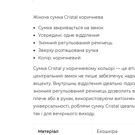
Жіноча сумка Cristal коричнева
Сумка закривається на замок
Усередині: одне відділення
Знімний регульований ремінець
Зверху розташована ручка
Колір: коричневий
Сумка Cristal у коричневому кольорі — це втіл
центральний замок не лише забезпечує надій
акценту. Внутрішнє відділення ідеально підх
знімний регульований ремінець дозволить ва
плече або в руках, використовуючи витонче
універсальності, роблячи сумку Cristal ідеа
так і для вечірнього виходу.
Матеріал
Екошкіра