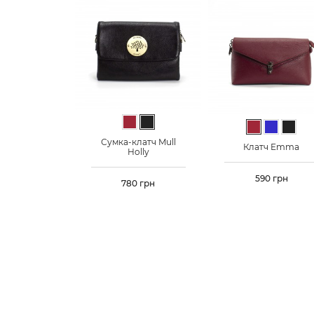
Бордовий
Чорний
Бордовий
Синій
Чорн
Сумка-клатч Mull
Клатч Emma
Holly
Ціна
590 грн
Ціна
780 грн