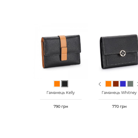
Previous
N
Помаранчевий
Чорний
Бежевий
Гірчичний
Помаранчевий
Коричневи
Синій
Сір
Гаманець Kelly
Гаманець Whitney
Ціна
790 грн
Ціна
770 грн