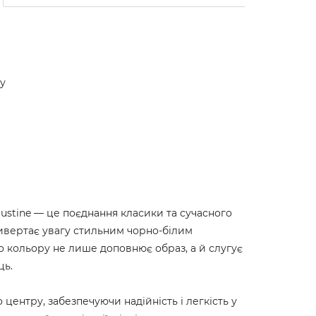
у
ustine — це поєднання класики та сучасного
ривертає увагу стильним чорно-білим
 кольору не лише доповнює образ, а й слугує
иць.
центру, забезпечуючи надійність і легкість у