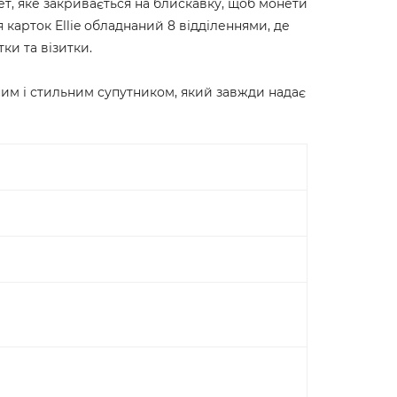
нет, яке закривається на блискавку, щоб монети
 карток Ellie обладнаний 8 відділеннями, де
ки та візитки.
ним і стильним супутником, який завжди надає