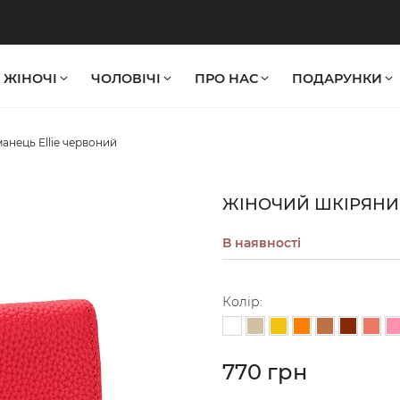
ЖІНОЧІ
ЧОЛОВІЧІ
ПРО НАС
ПОДАРУНКИ
анець Ellie червоний
ЖІНОЧИЙ ШКІРЯНИ
В наявності
Колір:
Червоний
Білий
Бежевий
Жовтий
Помаранчевий
Світло-корич
Коричнев
Корал
Св
770 грн