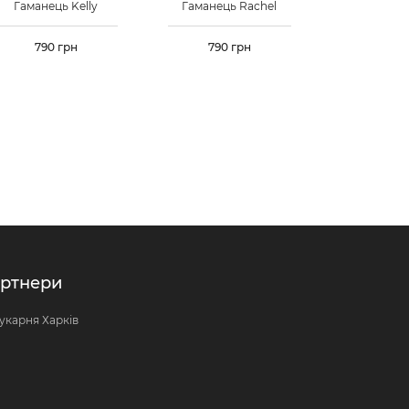
Гаманець Kelly
Гаманець Rachel
Гаманець
Ціна
790 грн
Ціна
790 грн
Ціна
960 
ртнери
укарня Харків