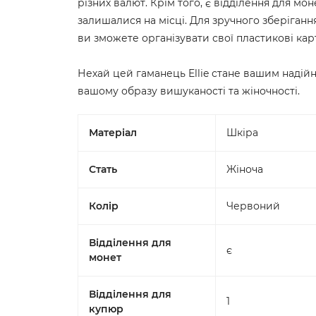
різних валют. Крім того, є відділення для мо
залишалися на місці. Для зручного зберігання
ви зможете організувати свої пластикові карт
Нехай цей гаманець Ellie стане вашим надій
вашому образу вишуканості та жіночності.
Матеріал
Шкіра
Стать
Жіноча
Колір
Червоний
Відділення для
є
монет
Відділення для
1
купюр