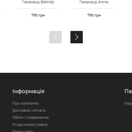
Гаманець Belinda
Гаманець Annie
Ціна
790 грн
Ціна
790 грн
Інформація
Па
Про компанію
Пер
Доставка і оплата
Обмін і повернення
Угода користувача
Мапа сайту