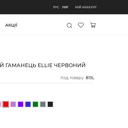
УКР
МІЙ АККАУНТ
РУС
УКР
АКЦІЇ
Й ГАМАНЕЦЬ ELLIE ЧЕРВОНИЙ
Код товару:
813L
невий
ий
овий
ітло-рожевий
Бузковий
Фіолетовий
Синій
Зелений
Сіро-зелений
Чорний