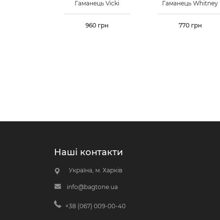
Гаманець Vicki
Гаманець Whitney
Ціна
960 грн
Ціна
770 грн
Наші контакти
Україна, м. Харків
info@bagtone.ua
+38 (067) 009-00-40