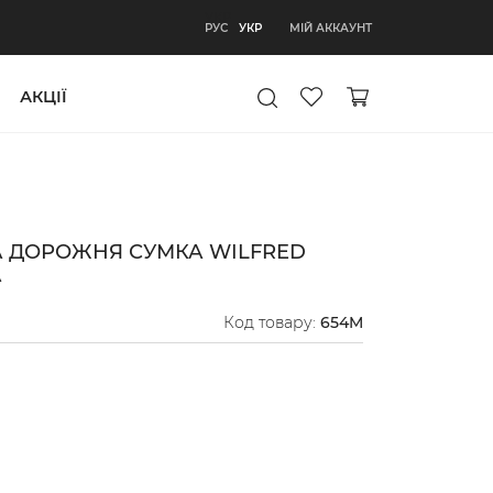
УКР
МІЙ АККАУНТ
РУС
УКР
АКЦІЇ
А ДОРОЖНЯ СУМКА WILFRED
А
Код товару:
654M