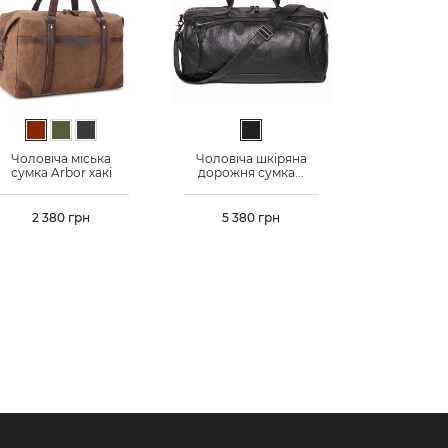
Коричневий
Хакі
Графіт
Чорний
Чоловіча міська
Чоловіча шкіряна
Чоловіча 
сумка Arbor хакі
дорожня сумка...
дорожня с
Ціна
2 380 грн
Ціна
5 380 грн
Ціна
5 680