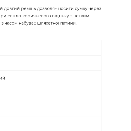
ний довгий ремінь дозволяє носити сумку через
іри світло-коричневого відтінку з легким
 з часом набуває шляхетної патини.
вий