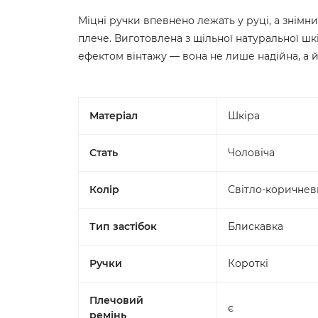
Міцні ручки впевнено лежать у руці, а знім
плече. Виготовлена з щільної натуральної шк
ефектом вінтажу — вона не лише надійна, а й
Матеріал
Шкіра
Стать
Чоловіча
Колір
Світло-коричне
Тип застібок
Блискавка
Ручки
Короткі
Плечовий
є
ремінь