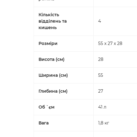
Кількість
відділень та
4
кишень
Розміри
55 x 27 x 28
Висота (см)
28
Ширина (см)
55
Глибина (см)
27
Об `єм
41 л
Вага
1,8 кг