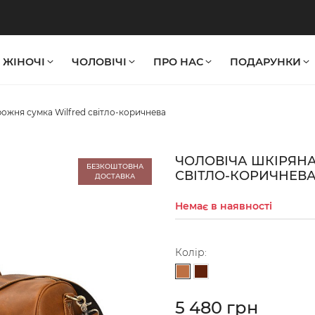
ЖІНОЧІ
ЧОЛОВІЧІ
ПРО НАС
ПОДАРУНКИ
ожня сумка Wilfred світло-коричнева
ЧОЛОВІЧА ШКІРЯН
БЕЗКОШТОВНА
СВІТЛО-КОРИЧНЕВ
ДОСТАВКА
Немає в наявності
Колір:
Світло-коричневий
Темно-коричневий
5 480 грн