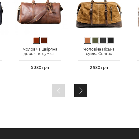
ичневий
й
Коричневий
Темно-коричневий
Світло-коричневий
Хакі
Графіт
Чорний
Чоловіча шкіряна
Чоловіча міська
дорожня сумка...
сумка Conrad
Ціна
5 380 грн
Ціна
2 980 грн