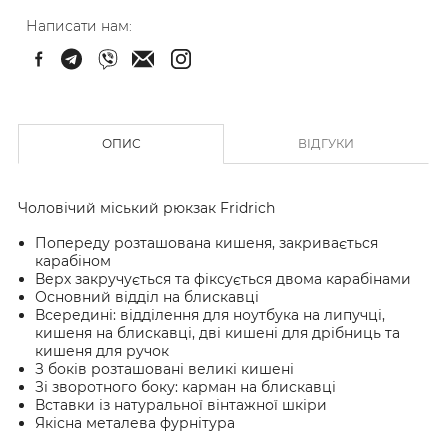
Написати нам:
ОПИС
ВІДГУКИ
Чоловічий міський рюкзак Fridrich
Попереду розташована кишеня, закривається
карабіном
Верх закручується та фіксується двома карабінами
Основний відділ на блискавці
Всередині: відділення для ноутбука на липучці,
кишеня на блискавці, дві кишені для дрібниць та
кишеня для ручок
З боків розташовані великі кишені
Зі зворотного боку: карман на блискавці
Вставки із натуральної вінтажної шкіри
Якісна металева фурнітура