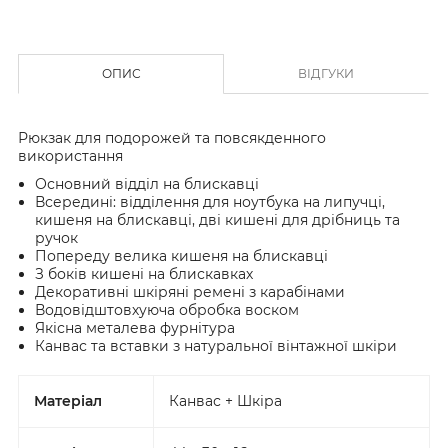
ОПИС
ВІДГУКИ
Рюкзак для подорожей та повсякденного
використання
Основний відділ на блискавці
Всередині: відділення для ноутбука на липучці,
кишеня на блискавці, дві кишені для дрібниць та
ручок
Попереду велика кишеня на блискавці
З боків кишені на блискавках
Декоративні шкіряні ремені з карабінами
Водовідштовхуюча обробка воском
Якісна металева фурнітура
Канвас та вставки з натуральної вінтажної шкіри
Матеріал
Канвас + Шкіра